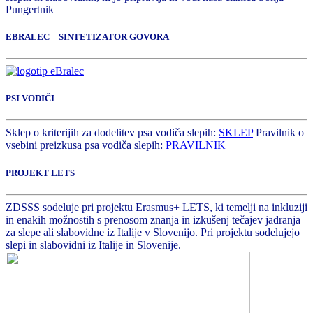
Pungertnik
EBRALEC – SINTETIZATOR GOVORA
PSI VODIČI
Sklep o kriterijih za dodelitev psa vodiča slepih:
SKLEP
Pravilnik o
vsebini preizkusa psa vodiča slepih:
PRAVILNIK
PROJEKT LETS
ZDSSS sodeluje pri projektu Erasmus+ LETS, ki temelji na inkluziji
in enakih možnostih s prenosom znanja in izkušenj tečajev jadranja
za slepe ali slabovidne iz Italije v Slovenijo. Pri projektu sodelujejo
slepi in slabovidni iz Italije in Slovenije.