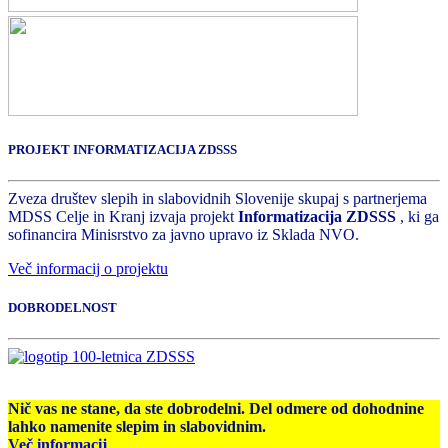
PROJEKT INFORMATIZACIJA ZDSSS
Zveza društev slepih in slabovidnih Slovenije skupaj s partnerjema
MDSS Celje in Kranj izvaja projekt
Informatizacija ZDSSS
, ki ga
sofinancira Minisrstvo za javno upravo iz Sklada NVO.
Več informacij o projektu
DOBRODELNOST
Nič vas ne stane, da ste dobrodelni. Del odmere od dohodnine
lahko namenite slepim in slabovidnim.
Več informacij