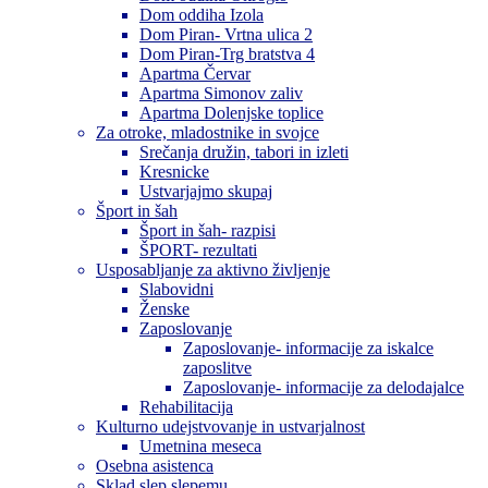
Dom oddiha Izola
Dom Piran- Vrtna ulica 2
Dom Piran-Trg bratstva 4
Apartma Červar
Apartma Simonov zaliv
Apartma Dolenjske toplice
Za otroke, mladostnike in svojce
Srečanja družin, tabori in izleti
Kresnicke
Ustvarjajmo skupaj
Šport in šah
Šport in šah- razpisi
ŠPORT- rezultati
Usposabljanje za aktivno življenje
Slabovidni
Ženske
Zaposlovanje
Zaposlovanje- informacije za iskalce
zaposlitve
Zaposlovanje- informacije za delodajalce
Rehabilitacija
Kulturno udejstvovanje in ustvarjalnost
Umetnina meseca
Osebna asistenca
Sklad slep slepemu