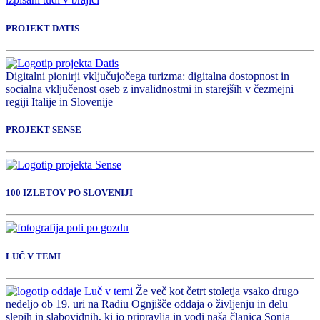
PROJEKT DATIS
Digitalni pionirji vključujočega turizma: digitalna dostopnost in
socialna vključenost oseb z invalidnostmi in starejših v čezmejni
regiji Italije in Slovenije
PROJEKT SENSE
100 IZLETOV PO SLOVENIJI
LUČ V TEMI
Že več kot četrt stoletja vsako drugo
nedeljo ob 19. uri na Radiu Ognjišče oddaja o življenju in delu
slepih in slabovidnih, ki jo pripravlja in vodi naša članica Sonja