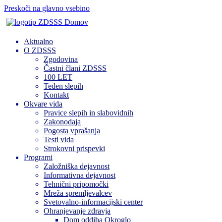
Preskoči na glavno vsebino
Domov
Aktualno
O ZDSSS
Zgodovina
Častni člani ZDSSS
100 LET
Teden slepih
Kontakt
Okvare vida
Pravice slepih in slabovidnih
Zakonodaja
Pogosta vprašanja
Testi vida
Strokovni prispevki
Programi
Založniška dejavnost
Informativna dejavnost
Tehnični pripomočki
Mreža spremljevalcev
Svetovalno-informacijski center
Ohranjevanje zdravja
Dom oddiha Okroglo