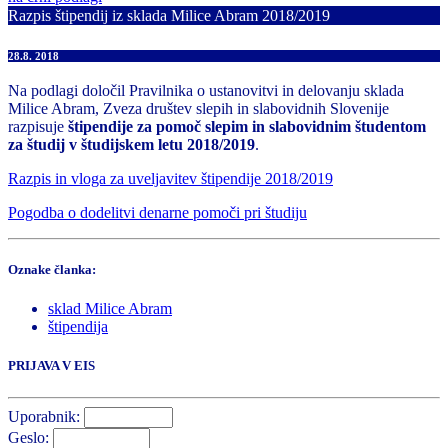
Razpis štipendij iz sklada Milice Abram 2018/2019
28.8. 2018
Na podlagi določil Pravilnika o ustanovitvi in delovanju sklada
Milice Abram, Zveza društev slepih in slabovidnih Slovenije
razpisuje
štipendije za pomoč slepim in slabovidnim študentom
za študij v študijskem letu 2018/2019
.
Razpis in vloga za uveljavitev štipendije 2018/2019
Pogodba o dodelitvi denarne pomoči pri študiju
Oznake članka:
sklad Milice Abram
štipendija
PRIJAVA V EIS
Uporabnik:
Geslo: