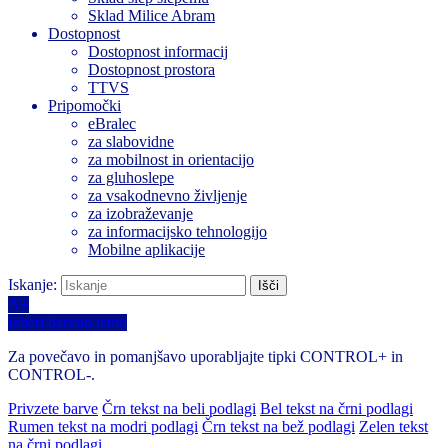
Sklad Milice Abram
Dostopnost
Dostopnost informacij
Dostopnost prostora
TTVS
Pripomočki
eBralec
za slabovidne
za mobilnost in orientacijo
za gluhoslepe
za vsakodnevno življenje
za izobraževanje
za informacijsko tehnologijo
Mobilne aplikacije
Iskanje:
A+
Izberi barvno temo
Za povečavo in pomanjšavo uporabljajte tipki CONTROL+ in
CONTROL-.
Privzete barve
Črn tekst na beli podlagi
Bel tekst na črni podlagi
Rumen tekst na modri podlagi
Črn tekst na bež podlagi
Zelen tekst
na črni podlagi