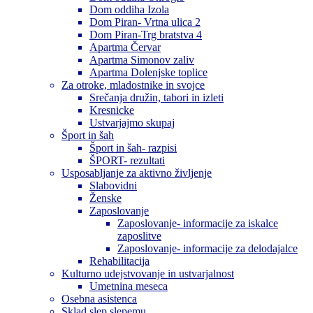
Dom oddiha Izola
Dom Piran- Vrtna ulica 2
Dom Piran-Trg bratstva 4
Apartma Červar
Apartma Simonov zaliv
Apartma Dolenjske toplice
Za otroke, mladostnike in svojce
Srečanja družin, tabori in izleti
Kresnicke
Ustvarjajmo skupaj
Šport in šah
Šport in šah- razpisi
ŠPORT- rezultati
Usposabljanje za aktivno življenje
Slabovidni
Ženske
Zaposlovanje
Zaposlovanje- informacije za iskalce
zaposlitve
Zaposlovanje- informacije za delodajalce
Rehabilitacija
Kulturno udejstvovanje in ustvarjalnost
Umetnina meseca
Osebna asistenca
Sklad slep slepemu