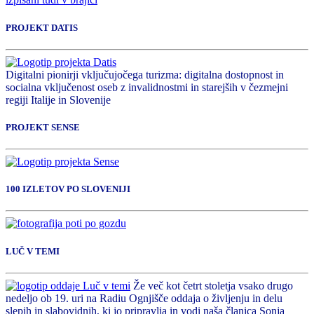
PROJEKT DATIS
Digitalni pionirji vključujočega turizma: digitalna dostopnost in
socialna vključenost oseb z invalidnostmi in starejših v čezmejni
regiji Italije in Slovenije
PROJEKT SENSE
100 IZLETOV PO SLOVENIJI
LUČ V TEMI
Že več kot četrt stoletja vsako drugo
nedeljo ob 19. uri na Radiu Ognjišče oddaja o življenju in delu
slepih in slabovidnih, ki jo pripravlja in vodi naša članica Sonja