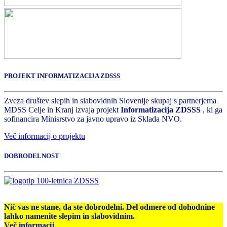
PROJEKT INFORMATIZACIJA ZDSSS
Zveza društev slepih in slabovidnih Slovenije skupaj s partnerjema
MDSS Celje in Kranj izvaja projekt
Informatizacija ZDSSS
, ki ga
sofinancira Minisrstvo za javno upravo iz Sklada NVO.
Več informacij o projektu
DOBRODELNOST
Nič vas ne stane, da ste dobrodelni. Del odmere od dohodnine
lahko namenite slepim in slabovidnim.
Več informacij