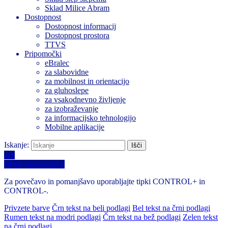
Sklad Milice Abram
Dostopnost
Dostopnost informacij
Dostopnost prostora
TTVS
Pripomočki
eBralec
za slabovidne
za mobilnost in orientacijo
za gluhoslepe
za vsakodnevno življenje
za izobraževanje
za informacijsko tehnologijo
Mobilne aplikacije
Iskanje:
A+
Izberi barvno temo
Za povečavo in pomanjšavo uporabljajte tipki CONTROL+ in
CONTROL-.
Privzete barve
Črn tekst na beli podlagi
Bel tekst na črni podlagi
Rumen tekst na modri podlagi
Črn tekst na bež podlagi
Zelen tekst
na črni podlagi