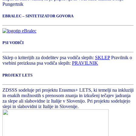
Pungertnik
EBRALEC – SINTETIZATOR GOVORA
PSI VODIČI
Sklep o kriterijih za dodelitev psa vodiča slepih:
SKLEP
Pravilnik o
vsebini preizkusa psa vodiča slepih:
PRAVILNIK
PROJEKT LETS
ZDSSS sodeluje pri projektu Erasmus+ LETS, ki temelji na inkluziji
in enakih možnostih s prenosom znanja in izkušenj tečajev jadranja
za slepe ali slabovidne iz Italije v Slovenijo. Pri projektu sodelujejo
slepi in slabovidni iz Italije in Slovenije.