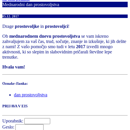
Mednarodni dan prostovoljstva
05.12. 2017
Drage
prostovoljke
in
prostovoljci
!
Ob
mednarodnem dnevu prostovoljstva
se vam iskreno
zahvaljujem za vaš čas, trud, sočutje, znanje in izkušnje, ki jih delite
z nami! Z vašo pomočjo smo tudi v letu
2017
izvedli mnogo
aktivnosti, ki so slepim in slabovidnim pričarali številne lepe
trenutke.
Hvala vam!
Oznake članka:
dan prostovoljstva
PRIJAVA V EIS
Uporabnik:
Geslo: