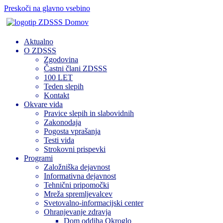
Preskoči na glavno vsebino
Domov
Aktualno
O ZDSSS
Zgodovina
Častni člani ZDSSS
100 LET
Teden slepih
Kontakt
Okvare vida
Pravice slepih in slabovidnih
Zakonodaja
Pogosta vprašanja
Testi vida
Strokovni prispevki
Programi
Založniška dejavnost
Informativna dejavnost
Tehnični pripomočki
Mreža spremljevalcev
Svetovalno-informacijski center
Ohranjevanje zdravja
Dom oddiha Okroglo