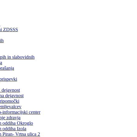
a
ani ZDSSS
ih
epih in slabovidnih
a
rašanja
prispevki
 dejavnost
na dejavnost
pripomočki
emljevalcev
-informacijski center
je zdravja
 oddiha Okroglo
 oddiha Izola
Piran- Vrtna ulica 2