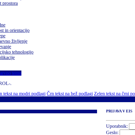
 prostora
dne
t in orientacijo
epe
evno življenje
evanje
cijsko tehnologijo
likacije
barvno temo
TROL-.
 tekst na modri podlagi
Črn tekst na bež podlagi
Zelen tekst na črni p
PRIJAVA V EIS
Uporabnik:
Geslo: