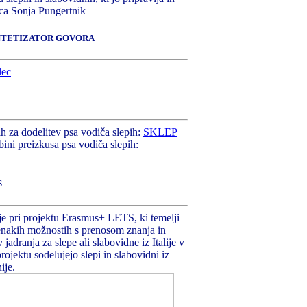
ica Sonja Pungertnik
INTETIZATOR GOVORA
jih za dodelitev psa vodiča slepih:
SKLEP
bini preizkusa psa vodiča slepih:
S
 pri projektu Erasmus+ LETS, ki temelji
 enakih možnostih s prenosom znanja in
 jadranja za slepe ali slabovidne iz Italije v
projektu sodelujejo slepi in slabovidni iz
ije.