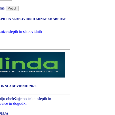
 me
Potrdi
EPIH IN SLABOVIDNIH MINKE SKABERNE
 IN SLABOVIDNIH 2026
niju obeležujemo teden slepih in
vice in dogodki
ISJA