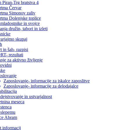
Piran-Trg bratstva 4
rtma Červar
rtma Simonov zaliv
tma Dolenjske toplice
 mladostnike in svojce
anja družin, tabori in izleti
snicke
arjajmo skupaj
ah
t in šah- razpisi
T- rezultati
nje za aktivno življenje
ovidni
ske
oslovanje
Zaposlovanje- informacije za iskalce zaposlitve
Zaposlovanje- informacije za delodajalce
bilitacija
dejstvovanje in ustvarjalnost
tnina meseca
stenca
 slepemu
ice Abram
 informacij