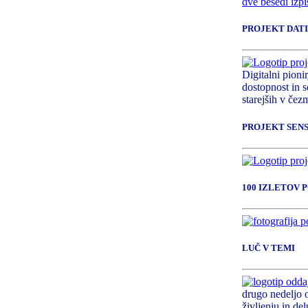
PROJEKT DATI
Digitalni pioni
dostopnost in s
starejših v čezm
PROJEKT SEN
100 IZLETOV 
LUČ V TEMI
drugo nedeljo 
življenju in del