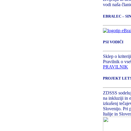
vodi naša član
EBRALEC – S
PSI VODIČI
Sklep o kriteri
Pravilnik o vse
PRAVILNIK
PROJEKT LET
ZDSSS sodeluje
na inkluziji in
izkušenj tečajev
Slovenijo. Pri 
Italije in Sloven