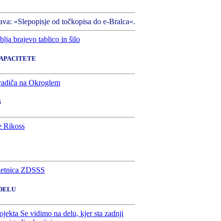
ava: »Slepopisje od točkopisa do e-Bralca«.
KAPACITETE
S
 DELU