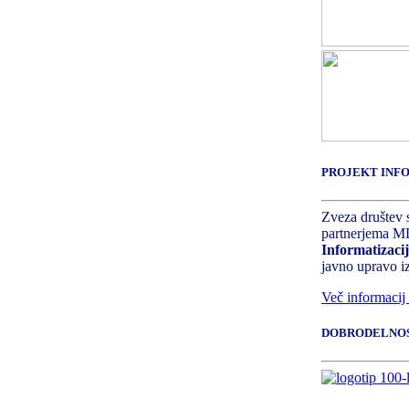
PROJEKT INFO
Zveza društev s
partnerjema MD
Informatizac
javno upravo 
Več informacij 
DOBRODELNO