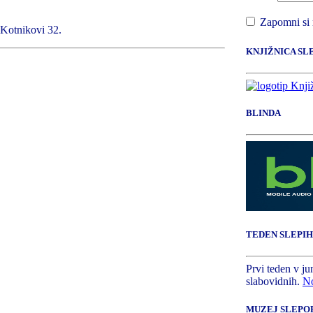
Zapomni si
 Kotnikovi 32.
KNJIŽNICA SL
BLINDA
TEDEN SLEPIH
Prvi teden v ju
slabovidnih.
No
MUZEJ SLEPOP