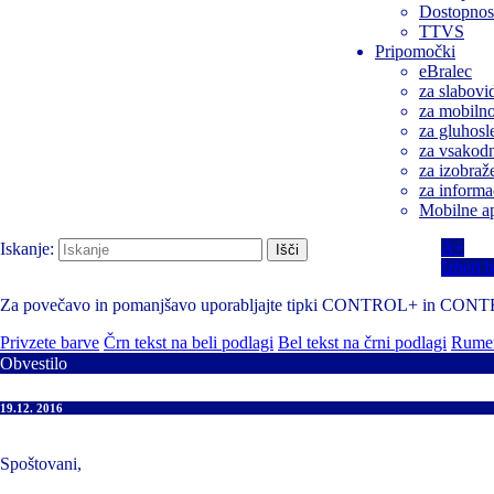
Dostopnost
TTVS
Pripomočki
eBralec
za slabovi
za mobilnos
za gluhosl
za vsakodn
za izobraž
za informa
Mobilne ap
A+
Iskanje:
Izberi 
Za povečavo in pomanjšavo uporabljajte tipki CONTROL+ in CON
Privzete barve
Črn tekst na beli podlagi
Bel tekst na črni podlagi
Rumen
Obvestilo
19.12. 2016
Spoštovani,