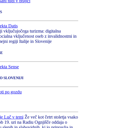
S
rji vključujočega turizma: digitalna
ocialna vključenost oseb z invalidnostmi in
ejni regiji Italije in Slovenije
SE
PO SLOVENIJI
Že več kot četrt stoletja vsako
ob 19. uri na Radiu Ognjišče oddaja o
u slepih in slabovidnih, ki jo pripravlja in