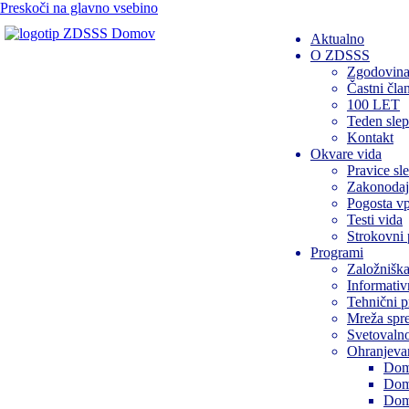
Preskoči na glavno vsebino
Domov
Aktualno
O ZDSSS
Zgodovin
Častni čl
100 LET
Teden slep
Kontakt
Okvare vida
Pravice sl
Zakonodaj
Pogosta vp
Testi vida
Strokovni 
Programi
Založniška
Informativ
Tehnični 
Mreža spr
Svetovalno
Ohranjevan
Dom
Dom
Dom 