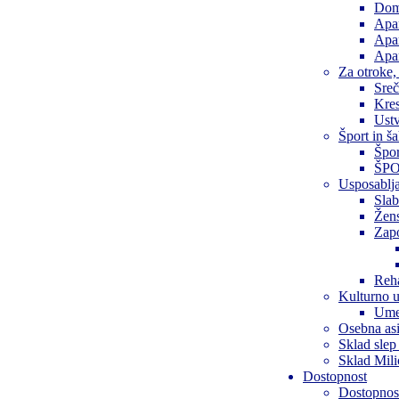
Dom 
Apa
Apa
Apar
Za otroke,
Sreč
Kre
Ustv
Šport in š
Špor
ŠPOR
Usposablja
Slab
Žen
Zap
Reha
Kulturno u
Ume
Osebna asi
Sklad slep
Sklad Mil
Dostopnost
Dostopnost