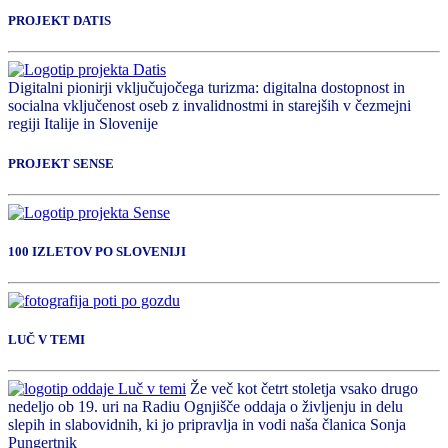
PROJEKT DATIS
Digitalni pionirji vključujočega turizma: digitalna dostopnost in
socialna vključenost oseb z invalidnostmi in starejših v čezmejni
regiji Italije in Slovenije
PROJEKT SENSE
100 IZLETOV PO SLOVENIJI
LUČ V TEMI
Že več kot četrt stoletja vsako drugo
nedeljo ob 19. uri na Radiu Ognjišče oddaja o življenju in delu
slepih in slabovidnih, ki jo pripravlja in vodi naša članica Sonja
Pungertnik