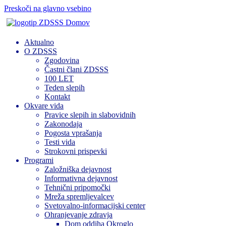
Preskoči na glavno vsebino
Domov
Aktualno
O ZDSSS
Zgodovina
Častni člani ZDSSS
100 LET
Teden slepih
Kontakt
Okvare vida
Pravice slepih in slabovidnih
Zakonodaja
Pogosta vprašanja
Testi vida
Strokovni prispevki
Programi
Založniška dejavnost
Informativna dejavnost
Tehnični pripomočki
Mreža spremljevalcev
Svetovalno-informacijski center
Ohranjevanje zdravja
Dom oddiha Okroglo