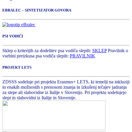
EBRALEC – SINTETIZATOR GOVORA
PSI VODIČI
Sklep o kriterijih za dodelitev psa vodiča slepih:
SKLEP
Pravilnik o
vsebini preizkusa psa vodiča slepih:
PRAVILNIK
PROJEKT LETS
ZDSSS sodeluje pri projektu Erasmus+ LETS, ki temelji na inkluziji
in enakih možnostih s prenosom znanja in izkušenj tečajev jadranja
za slepe ali slabovidne iz Italije v Slovenijo. Pri projektu sodelujejo
slepi in slabovidni iz Italije in Slovenije.