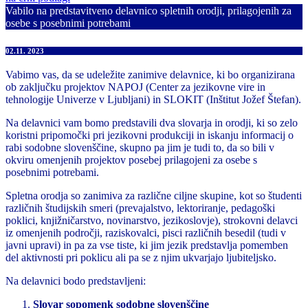
Vabilo na predstavitveno delavnico spletnih orodji, prilagojenih za
osebe s posebnimi potrebami
02.11. 2023
Vabimo vas, da se udeležite zanimive delavnice, ki bo organizirana
ob zaključku projektov NAPOJ (Center za jezikovne vire in
tehnologije Univerze v Ljubljani) in SLOKIT (Inštitut Jožef Štefan).
Na delavnici vam bomo predstavili dva slovarja in orodji, ki so zelo
koristni pripomočki pri jezikovni produkciji in iskanju informacij o
rabi sodobne slovenščine, skupno pa jim je tudi to, da so bili v
okviru omenjenih projektov posebej prilagojeni za osebe s
posebnimi potrebami.
Spletna orodja so zanimiva za različne ciljne skupine, kot so študenti
različnih študijskih smeri (prevajalstvo, lektoriranje, pedagoški
poklici, knjižničarstvo, novinarstvo, jezikoslovje), strokovni delavci
iz omenjenih področji, raziskovalci, pisci različnih besedil (tudi v
javni upravi) in pa za vse tiste, ki jim jezik predstavlja pomemben
del aktivnosti pri poklicu ali pa se z njim ukvarjajo ljubiteljsko.
Na delavnici bodo predstavljeni:
Slovar sopomenk sodobne slovenščine