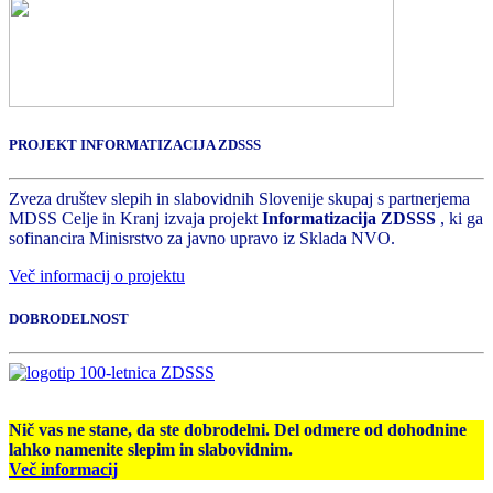
PROJEKT INFORMATIZACIJA ZDSSS
Zveza društev slepih in slabovidnih Slovenije skupaj s partnerjema
MDSS Celje in Kranj izvaja projekt
Informatizacija ZDSSS
, ki ga
sofinancira Minisrstvo za javno upravo iz Sklada NVO.
Več informacij o projektu
DOBRODELNOST
Nič vas ne stane, da ste dobrodelni. Del odmere od dohodnine
lahko namenite slepim in slabovidnim.
Več informacij