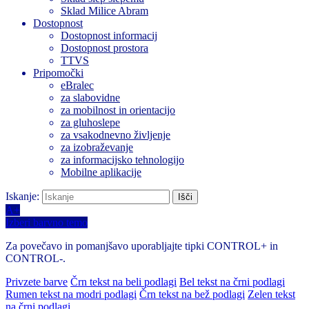
Sklad Milice Abram
Dostopnost
Dostopnost informacij
Dostopnost prostora
TTVS
Pripomočki
eBralec
za slabovidne
za mobilnost in orientacijo
za gluhoslepe
za vsakodnevno življenje
za izobraževanje
za informacijsko tehnologijo
Mobilne aplikacije
Iskanje:
A+
Izberi barvno temo
Za povečavo in pomanjšavo uporabljajte tipki CONTROL+ in
CONTROL-.
Privzete barve
Črn tekst na beli podlagi
Bel tekst na črni podlagi
Rumen tekst na modri podlagi
Črn tekst na bež podlagi
Zelen tekst
na črni podlagi