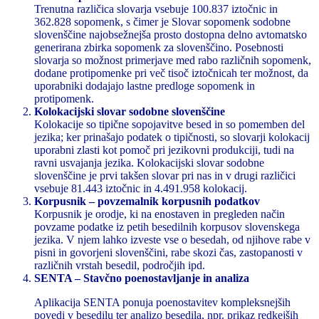
Trenutna različica slovarja vsebuje 100.837 iztočnic in
362.828 sopomenk, s čimer je Slovar sopomenk sodobne
slovenščine najobsežnejša prosto dostopna delno avtomatsko
generirana zbirka sopomenk za slovenščino. Posebnosti
slovarja so možnost primerjave med rabo različnih sopomenk,
dodane protipomenke pri več tisoč iztočnicah ter možnost, da
uporabniki dodajajo lastne predloge sopomenk in
protipomenk.
Kolokacijski slovar sodobne slovenščine
Kolokacije so tipične sopojavitve besed in so pomemben del
jezika; ker prinašajo podatek o tipičnosti, so slovarji kolokacij
uporabni zlasti kot pomoč pri jezikovni produkciji, tudi na
ravni usvajanja jezika. Kolokacijski slovar sodobne
slovenščine je prvi takšen slovar pri nas in v drugi različici
vsebuje 81.443 iztočnic in 4.491.958 kolokacij.
Korpusnik – povzemalnik korpusnih podatkov
Korpusnik je orodje, ki na enostaven in pregleden način
povzame podatke iz petih besedilnih korpusov slovenskega
jezika. V njem lahko izveste vse o besedah, od njihove rabe v
pisni in govorjeni slovenščini, rabe skozi čas, zastopanosti v
različnih vrstah besedil, področjih ipd.
SENTA – Stavčno poenostavljanje in analiza
Aplikacija SENTA ponuja poenostavitev kompleksnejših
povedi v besedilu ter analizo besedila, npr. prikaz redkejših