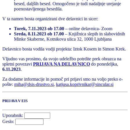
besed, daljših besed. Omogočeno je tudi nadaljnje urejanje
poenostavljenega besedila.
V ta namen bosta organizirani dve delavnici in sicer:
Torek, 7.11.2023 ob 17.00
– online delavnica- Zoom
Sreda, 8.11.2023 ob 17.00
– Knjižnica slepih in slabovidnih
Minke Skaberne, Kotnikova ulica 32, 1000 Ljubljana
Delavnico bosta vodila vodji projekta: Iztok Kosem in Simon Krek.
Vljudno vas prosimo, da svojo udeležbo potrdite prek obrazca na
spletni povezavi
PRIJAVA NA DELAVNICO
do ponedeljka,
6.11.2023
.
Za dodatne informacije in pomoč pri prijavi smo na voljo preko e-
pošte:
miha@dsis-drustvo.si
,
katjusa.koprivnikar@sincular.si
PRIJAVA V EIS
Uporabnik:
Geslo: