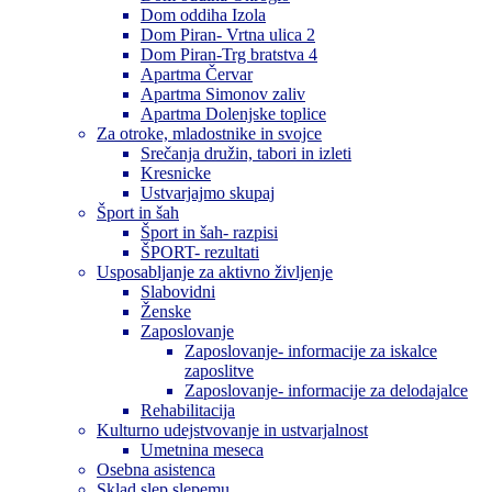
Dom oddiha Izola
Dom Piran- Vrtna ulica 2
Dom Piran-Trg bratstva 4
Apartma Červar
Apartma Simonov zaliv
Apartma Dolenjske toplice
Za otroke, mladostnike in svojce
Srečanja družin, tabori in izleti
Kresnicke
Ustvarjajmo skupaj
Šport in šah
Šport in šah- razpisi
ŠPORT- rezultati
Usposabljanje za aktivno življenje
Slabovidni
Ženske
Zaposlovanje
Zaposlovanje- informacije za iskalce
zaposlitve
Zaposlovanje- informacije za delodajalce
Rehabilitacija
Kulturno udejstvovanje in ustvarjalnost
Umetnina meseca
Osebna asistenca
Sklad slep slepemu