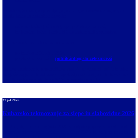
Zaradi organizacije spremljanja je ob najavi asistence nujno, da
potnik jasno in natančno navede:
začetno točko (točka A), kjer potrebuje pomoč,
ter končno točko (točka B), do katere želi spremstvo.
Najavo asistence lahko potnik opravi:
po telefonu:
01 291 33 91
po elektronski pošti:
potnik.info@slo-zeleznice.si
Najava asistence je priporočljiva vsaj 24 ur vnaprej, saj je le tako
mogoče zagotoviti ustrezno razpoložljivost osebja in kakovostno
izvedbo asistence glede na želje in potrebe potnika.
27 jul 2026
Kuharsko tekmovanje za slepe in slabovidne 2026
Od 25. julija do 25. avgusta 2026 so odprte prijave za mednarodno
kuharsko tekmovanje Golden Eye Chef 2026, ki velja za prvo in
edino globalno kulinarično tekmovanje, namenjeno slepim in