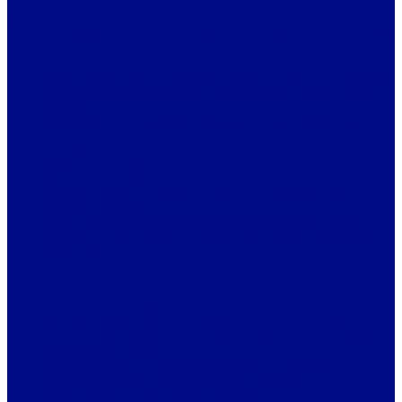
Izbrani kandidat oziroma kandidatka bo sodeloval/-a predvsem
pri:
vključevanju novih organizacij v ABC Global Book Service;
delu s knjižničnimi katalogi, metapodatki in podatkovnimi
zbirkami;
usposabljanju partnerskih organizacij za uporabo storitev
ABC;
pripravi novic, intervjujev, vsebin za spletne strani, glasila in
družbena omrežja;
izvajanju projektov tehnične pomoči in usposabljanja v
državah v razvoju;
promociji vključujočega založništva in dostopnih publikacij;
pripravi poročil, gradiv ter podpori pri organizaciji sestankov
in dogodkov.
Osnovni pogoji:
najmanj visokošolska izobrazba s področja bibliotekarstva,
informacijskih znanosti, komunikologije, prava ali drugega
ustreznega področja;
od šest mesecev do enega leta izkušenj na področju
knjižničnih storitev ali dela s spletno knjižnico;
odlično pisno in ustno znanje angleščine;