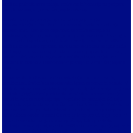
starši pa pridobili nova znanja, strokovne informacije ter podporo
ljudi, ki razumejo njihovo življenjsko situacijo.
Zavedamo se, da je v zgodnjem otroštvu je prav igra
najpomembnejši način učenja, raziskovanja sveta in razvijanja
samostojnosti. Zato bodo dejavnosti za otroke temeljile na
raziskovanju, gibanju, ustvarjanju in uporabi vseh čutil. Skozi igro
bodo razvijali spretnosti, ki jih bodo spremljale na poti odraščanja,
starši pa bodo lahko spoznali, kako lahko tudi doma na igriv način
spodbujajo otrokov razvoj. Za starše pa smo pripravili predavanja,
praktične delavnice in pogovore z različnimi strokovnjaki ter
osebami, ki slepoto ali slabovidnost poznajo iz lastnih življenjskih
izkušenj.
Po namestitvi bo čas namenjen medsebojnemu spoznavanju,
sproščenemu druženju in spoznavnim igram za otroke in odrasle. V
petek dopoldne vam bo defektologinja in dolgoletna vodja programa
za otroke
Brigita Kosi
predstavila priročnik za opismenjevanje v
brajici in vaje za razvijanje tipa. Popoldne bo namenjen deljenju
življenjske zgodbe slabovidne članice
Tine Ušeničnik
. Med obema
predavanjema bo potekala delavnica o umivanju zob pri slepem ali
slabovidnem otroku, s strani
Centra za krepitev zdravja Izola
. V
soboto bomo iskali odgovore na vprašanja, kako pri otroku
spodbujati samostojnost, socialne veščine in samozaupanje, saj pride
kot gostja prof. defektologije in tiflopedagoginja
Urška Lah
, ki je