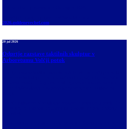
Rok za oddajo prispevkov je
25. avgust 2026.
Za več informacij in prijavo obiščite spletno stran:
2026.goldeneyechef.com
20 jul 2026
Odprtje razstave taktilnih skulptur v
Arboretumu Volčji potok
Odprtje razstave taktilnih skulptur v Arboretumu Volčji potok, ki so
namenjene tudi slepim oziroma slabovidnim, saj dobijo vsi čutno
zaznavna izkušnjo. Dogodek je bil organiziran v sodelovanju z
Zvezo društev slepih in slabovidnih Slovenije ter Fakulteto za
dizajn.
Odprtje multisenzorične taktilne razstave je potekalo ta petek , 17.7.
ob 18. uri. Po uradnem programu pa je sledilo prijetno druženje ob
pogostitvi.
Obiskovalci so prihajali s celotne Slovenije. Številka slepih oziroma
slabovidnih skupaj z njihovimi spremljevalci se je gibala pri številki