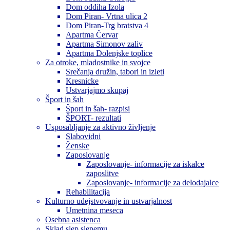
Dom oddiha Izola
Dom Piran- Vrtna ulica 2
Dom Piran-Trg bratstva 4
Apartma Červar
Apartma Simonov zaliv
Apartma Dolenjske toplice
Za otroke, mladostnike in svojce
Srečanja družin, tabori in izleti
Kresnicke
Ustvarjajmo skupaj
Šport in šah
Šport in šah- razpisi
ŠPORT- rezultati
Usposabljanje za aktivno življenje
Slabovidni
Ženske
Zaposlovanje
Zaposlovanje- informacije za iskalce
zaposlitve
Zaposlovanje- informacije za delodajalce
Rehabilitacija
Kulturno udejstvovanje in ustvarjalnost
Umetnina meseca
Osebna asistenca
Sklad slep slepemu