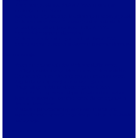
Koordiniranje dela med društvi ZDSSS in zunanjimi
institucijami in službami.
Načrtovanje, organiziranje, koordiniranje in spremljanje dela
strokovnih služb Zveze. Poznavanje aktov in statuta, ki
opredeljujejo namen, poslanstvo in cilje ZDSSS.
Skrb za dobro slepih in slabovidnih.
Strokovno dovršenost programov in storitev ZDSSS.
Skrb za varovanje osebnih podatkov in poslovnih skrivnosti.
Delovne naloge:
Vodenje in organizacija dela strokovne službe zveze.
Predlaganje sistemizacije delovnih mest strokovne službe.
Organiziranje in koordiniranje izvajanja programa zveze.
Zagotavljanje priprave gradiv za seje organov.
Druge naloge in dela po sklepih organov ZDSSS.
Po potrebi nudi spremstvo slepim in slabovidnim osebam.
Nudi administrativno-tehnično pomoč članom organov in
delovnih teles Zveze.
V skladu s psihofizičnimi sposobnostmi in strokovno
usposobljenostjo opravlja druga dela po nalogu in pooblastilu
nadrejenega.
Zahtevana izobrazba: