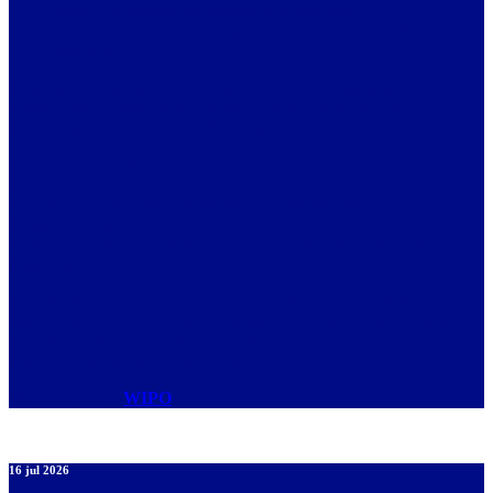
znanje francoščine ali španščine je prednost;
dobre komunikacijske, organizacijske in računalniške
spretnosti.
Prednost predstavljajo tudi znanje s področja katalogizacije in
metapodatkov, dostopnih formatov, podpornih tehnologij,
avtorskega prava ter Marakeške pogodbe.
Trajanje:
12 mesecev
Predvideni začetek:
1. oktober 2026
Kraj opravljanja dela:
sedež WIPO, Ženeva, Švica
Mesečna štipendija:
5.000 CHF
Rok za prijavo:
3. avgust 2026 do 23.59 po lokalnem času
prijavitelja
Delo poteka izključno v Ženevi in ga ni mogoče opravljati na
daljavo. WIPO krije povratno letalsko vozovnico v ekonomskem
razredu, prispeva k stroškom zdravstvenega zavarovanja ter
zagotavlja nezgodno zavarovanje.
Več informacij :
WIPO
16 jul 2026