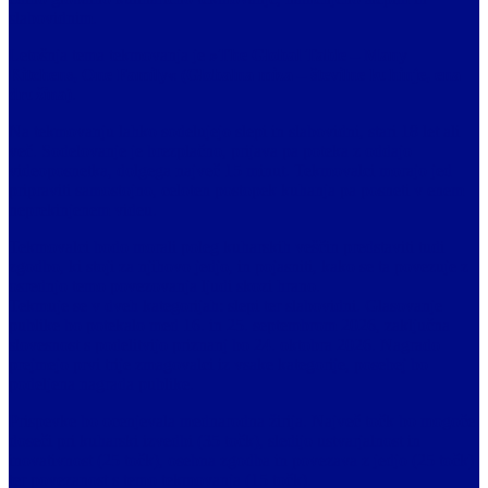
slabovidnim.
Letošnja tema tekmovanja je
»The Global Table – Many
Kitchens, One Family« (Globalna miza – številne kuhinje, ena
družina)
.
Na tekmovanju lahko sodelujejo slepi in slabovidni, stari 18 let ali
več. Sodelovanje je brezplačno, prijava pa poteka z oddajo
videoposnetka, dolgega največ 15 minut. Tekmovalci morajo jed
pripraviti samostojno, celoten postopek kuhanja pa posneti v enem
neprekinjenem videu.
Tekmovalci bodo morali poleg kuharskih veščin predstaviti tudi
zgodbo, ki stoji za njihovo jedjo, in pojasniti, kako se ta povezuje z
osrednjo temo povezovanja ljudi skozi hrano.
Tekmuje se v dveh kategorijah: slepi ter slabovidni. Glasovanje
publike bo potekalo med 16. in 25. septembrom 2026, zaključna
slovesnost s podelitvijo priznanj bo 24. oktobra 2026. Nagrado
prejmejo prvi trije zmagovalci iz vsake kategorije, posebej bo
podeljena nagrada publike.
Prispevke bo ocenjevala mednarodna žirija. Največ točk bo mogoče
doseči pri kuharski izvedbi (35 točk), sledijo ustvarjalnost in
inovativnost (25 točk), osebna zgodba in povezava z jedjo (25 točk)
ter povezanost s temo tekmovanja (15 točk).