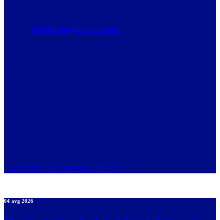
individualne obravnave otrok.
Prijavite se s pomočjo priložene prijavnice in jo prosimo pošljete na
e-naslov
klicni.center@zveza-slepih.si
ali po navadni pošti na
naslov: Zveza društev slepih in slabovidnih Slovenije, Groharjeva 2,
1000 Ljubljana. Za več informacij lahko pokličete na telefonsko
številko
01 4700 211
. Prijave sprejemamo
do 10. 9. 2026
.
Podrobnejši program boste prejeli naknadno.
Na taboru boste izvedeli, kam se lahko obrnete po informacije,
pomoč in podporo, spoznali boste strokovnjake, organizacije in
družine, ki vas lahko spremljajo tudi po koncu tabora. Predvsem pa
želimo, da boste odšli z občutkom, da niste sami. Da obstaja
skupnost ljudi, ki razume vašo izkušnjo, verjame v potencial vašega
otroka in vas želi spremljati na poti njegovega odraščanja.
Veselimo se srečanja z vami ter verjamemo, da bomo skupaj ustvarili
prostor, kjer bo dovoljeno spraševati, deliti, raziskovati, se igrati in
se učiti!
PRIJAVNICA NA TABOR ŽIV ŽAV
04 avg 2026