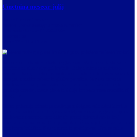
Umetnina meseca: julij
Avtor:
Neznani rezbar
Naslov:
Glava svetega Janeza Krstnika
Leto nastanka:
okoli 1290–1300
Material:
les
Mere:
23 x 12 x 12 cm
Kiparska upodobitev odsekane glave svetega Janeza Krstnika je
položena na plitev okrogel krožnik. Deluje mirno in zadržano,
čeprav prikazuje pretresljiv motiv mučeniške smrti. Lesen krožnik je
okrogel, z nizkim robom in gladko površino. Je rjave barve in
nekoliko večji od glave, zato okoli nje ostane prazen obroč, ki
poudarja osrednji motiv glave in deluje kot neke vrste svetniški sij
okrog nje.
Obraz prikazuje odraslega moškega z dolgimi valovitimi lasmi in
gosto, kodrasto brado. Lasje so razdeljeni v izrazite, geometrijsko
oblikovane pramene, zato delujejo precej dekorativno in bolj
stilizirano kot naravno. Čelo je visoko, oči so zaprte, obraz pa miren,
brez izraza bolečine. Nos je raven in podolgovat. Usta so rahlo
odprta, kar daje spodnjemu delu obraza več življenjskosti in