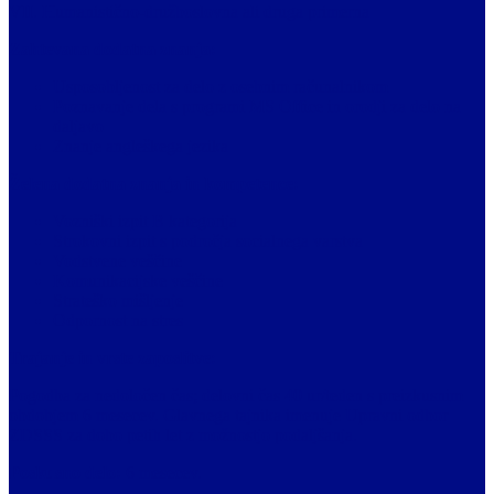
VII. Humanistično-družboslovna ali druga primerna
Zahtevana dodatna znanja:
Usposobljenost za delo z osebnim računalnikom
Poznavanje dela s programi MS Office in orodji za delo na
daljavo
Znanje angleškega jezika
Želena dodatna znanja in kompetence:
Vozniški izpit B kategorija
Strokovni izpit s področja socialnega varstva
Vodstvene veščine
Komunikacijske veščine
Strateško mišljenje
Odpornost na stres
Trajanje in vrste zaposlitve:
Pogodba za nedoločen čas; delovni čas 40 ur/teden s preizkusnim
obdobjem 6 mesecev. Glavnega tajnika imenuje Upravni odbor
ZDSSS za dobo petih let z možnostjo podaljšanja.
Poskusno delo:
6 mesecev.