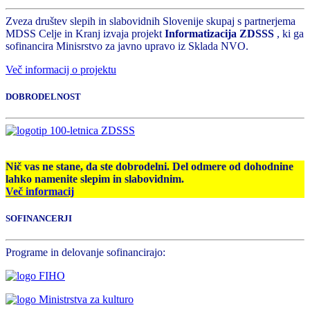
Zveza društev slepih in slabovidnih Slovenije skupaj s partnerjema
MDSS Celje in Kranj izvaja projekt
Informatizacija ZDSSS
, ki ga
sofinancira Minisrstvo za javno upravo iz Sklada NVO.
Več informacij o projektu
DOBRODELNOST
Nič vas ne stane, da ste dobrodelni. Del odmere od dohodnine
lahko namenite slepim in slabovidnim.
Več informacij
SOFINANCERJI
Programe in delovanje sofinancirajo: