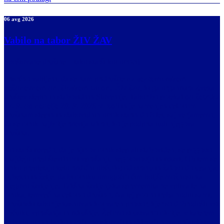
06 avg 2026
Vabilo na tabor ŽIV ŽAV
Spoštovane družine – tako starši kot otroci!
Prisrčno vabljeni, da se nam pridružite
na septembrskem
večdnevnem družinskem taboru Živ žav
, ki ga organizira Zveza
društev slepih in slabovidnih Slovenije. Tabor bo potekal
od četrtka
17. 9. do nedelje 20. 9. 2026 v Izoli
in je namenjen celotnim
družinam slepih in slabovidnih otrok starih do 8 let, saj verjamemo,
da se otrok najbolje razvija takrat, ko je podprta tudi njegova
družina.
Ko starši izvedo, da je njihov otrok slep ali slaboviden, se pogosto
znajdejo pred številnimi vprašanji, negotovostjo in izzivi. Ob tem se
lahko prepletajo zelo različni občutki: od strahu in žalosti do upanja,
ljubezni in želje, da bi otroku omogočili čim boljše možnosti za
njegovo življenje. Takšna življenjska sprememba ne vpliva le na
otroka, temveč na celotno družino. Na tej poti ni treba hoditi sami.
Družinski tabor je zasnovan kot varen prostor, kjer so dobrodošli vsi
občutki, vprašanja in izkušnje. Želimo si ustvariti okolje, v katerem
se bodo otroci lahko igrali, raziskovali in sklepali nova prijateljstva,