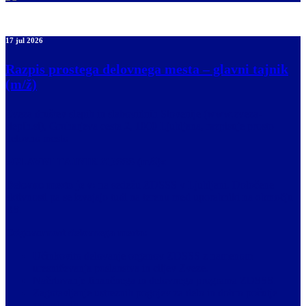
17 jul 2026
Razpis prostega delovnega mesta – glavni tajnik
(m/ž)
Zveza društev slepih in slabovidnih Slovenije (www.zveza-
slepih.si), Groharjeva cesta 2, 1000 Ljubljana, razpisuje prosto
delovno mesto
»GLAVNI TAJNIK ZDSSS (m/ž)«
Delovno mesto je v:
na sedežu ZDSSS v Ljubljani. Določene
aktivnosti pa se izvajajo tudi na terenu med uporabniki na območju
RS.
Odgovornost delovnega mesta:
Učinkovito delovanje organov ZDSSS z namenom
uresničevanja poslanstva in ciljev Zveze.
Načrtovanje finančnega in delovnega programa ZDSSS.
Zagotavljanje ustreznih pogojev za delo in dobro počutje
zaposlenih.