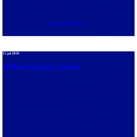
Umetnino si lahko ogledate
v Narodni galeriji; vstop je za slepe in
slabovidne brezplačen
. Organiziramo tudi brezplačni vodeni ogled,
ki ga lahko naročite
na telefonski številki 01 24 15 415
ali na
elektronskem naslovu
dejavnosti@ng-slo.si
.
Besedilo:
Tjaša Debeljak Duranović, Narodna galerija
15 jul 2026
ŠDSS vabi na turnir v pikadu
Športno društvo slepih in slabovidnih (ŠDSS) vabi, da se udeležite
odprtega turnirja ŠDSS v
govorečem pikadu
v Kopru;
ŠDSS
Koper Open 2026
, ki se bo začel v
soboto, 1. 8. 2026
ob 8.30 uri
in se zaključil okrog 18.30 ure. Potekal bo v prostorih
MDSS
Koper, Repičeva ulica 4, 6000 Koper
.
Prijave za udeležbo je potrebno oddati organizatorju ŠDSS
najkasneje do
četrtka, 23. 7. 2026.
Prijavnina 10€ za nečlane, za člane ŠDSS je brezplačna.
Več informacij: