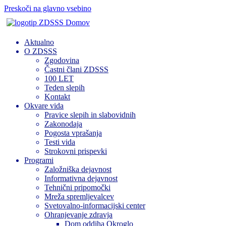
Preskoči na glavno vsebino
Domov
Aktualno
O ZDSSS
Zgodovina
Častni člani ZDSSS
100 LET
Teden slepih
Kontakt
Okvare vida
Pravice slepih in slabovidnih
Zakonodaja
Pogosta vprašanja
Testi vida
Strokovni prispevki
Programi
Založniška dejavnost
Informativna dejavnost
Tehnični pripomočki
Mreža spremljevalcev
Svetovalno-informacijski center
Ohranjevanje zdravja
Dom oddiha Okroglo