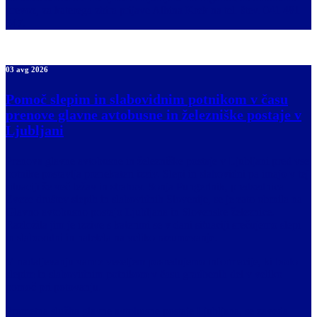
prevoz, za katerega zbira prijave Albina Krek na tel. štev. 041 481
547.
03 avg 2026
Pomoč slepim in slabovidnim potnikom v času
prenove glavne avtobusne in železniške postaje v
Ljubljani
Prenova glavne avtobusne in železniške postaje v Ljubljani pred vse
potnike postavlja prenekateri izziv. Slepi in slabovidni pa imajo v tej
situaciji še več težav in strahov. Sonja Pungertnik, predsednica
Zveze društev slepih in slabovidnih Slovenije, se je zato obrnila na
Glavno avtobusno postajo Ljubljana in Slovenske železnice.
Razložila jim je izzive s katerimi se v dani situaciji srečujemo slepi
in slabovidni in naletela na veliko razumevanje.
V nadaljevanju vam z veseljem posredujemo informacije, ki bodo
slepim in slabovidnim potnikom v času gradbenih del v veliko
pomoč pri potovanju.
Prometna služba glavne avtobusne postaje Ljubljana, se zaveda