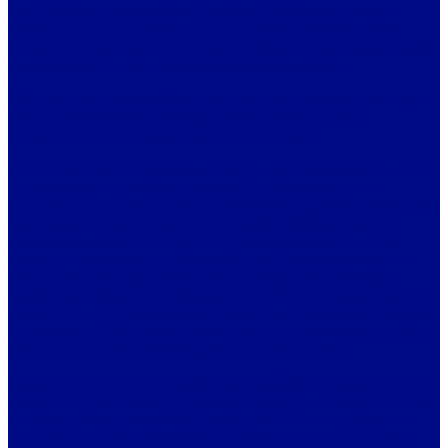
bila dolgoletna pedagoginja v Zavodu za slepo in slabovidno
mladino. Poseben poudarek bomo namenili temu, kako otroka
postopoma pripravljati na samostojno življenje ter ga opolnomočiti
za vključevanje v vrtec, šolo in širše družbeno okolje.
Tekom tabora boste imeli čas za individualne obravnave, ko boste
lahko s strokovnjakinjami spregovorili o vprašanjih, ki so
pomembna prav za vašega otroka in vašo družino.
Ko bodo starši pridobivali nova znanja, odgovore in podporo, bodo
otroci skozi igro razvijali samozavest, samostojnost in nova
prijateljstva. Za otroke bo ves čas priskrbljen organiziran kakovosten
spremljevalni program, ki ga bodo izvajali izkušeni strokovni
sodelavci in animatorji. Program bo hkrati priložnost, da otroci
spoznajo vrstnike s podobnimi izkušnjami. Marsikateri otrok bo
prvič srečal druge slepe ali slabovidne otroke, se z njimi igral,
raziskoval in sklepal nova prijateljstva. Takšna srečanja pomembno
prispevajo k razvoju pozitivne samopodobe, občutka pripadnosti in
samozavesti. Tabor je zato zasnovan tako, da raste celotna družina,
vsak na svoj način, vsi skupaj pa kot povezana celota.
Celoten tabor bo vodila
Karolina Doltar Šmit
. Prispevek za tabor
znaša za manjše družine (do 3 članov)
30 EUR za družino na dan,
za večje družine (s 4 ali več člani) pa 40 EUR za družino na
dan
. V to je zajeto: polni penzion, celoten program tabora in tudi