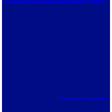
17. zahvalni dan slepih in slabovidnih Slovenije
Slepi in slabovidni vabimo na 17. zahvalni dan slepih in slabovidnih
Slovenije,
ki bo v
soboto, 29. avgusta 2026
v župnijski cerkvi
sv. Lenarta v
Novi Cerkvi ( pri Vojniku)
Program srečanja:
10.15 – Pozdravni nagovori
10.30 – Predstavitev župnije Nova Cerkev in tamkajšnje župnijske
cerkve sv. Lenarta – domači župnik, prodekan Alojz Vicman
11.00 – Sveta maša, ki jo bo vodil upokojeni nadškof msgr. dr.
Marjan Turnšek
12.15 – Slomškov odgovor na izzive današnjega časa – predavanje
upokojenega nadškofa msgr. dr. Marjana Turnška
13.30 – Pogostitev in družabno srečanje
Prijave zbira Klicni center ZDSSS (
klicni.center@zveza-slepih.si
)
ali tel.
01 4700 244
do vključno ponedeljka,
24.8.2026.
Za udeležence z Gorenjske in Ljubljane bo organiziran avtobusni