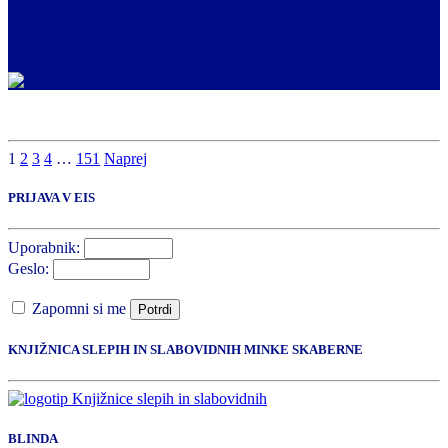
Delavnica je bila izvedena v okviru projekta Točka D – Dostopnost
kot razvojna priožnost. Mnenja avtorja ne odražajo nujno mnenja
Ministrstva za notranje zadeve in javno upravo.
1
2
3
4
…
151
Naprej
PRIJAVA V EIS
Uporabnik:
Geslo:
Zapomni si me
Potrdi
KNJIŽNICA SLEPIH IN SLABOVIDNIH MINKE SKABERNE
BLINDA