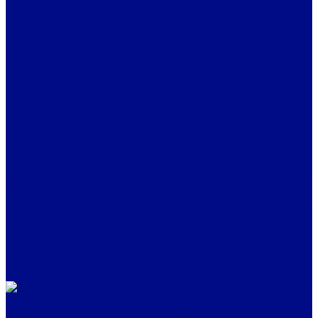
V razpravi so udeleženci izmenjali izkušnje o fizični, digitalni in
storitveni dostopnosti javnega potniškega prometa ter oblikovali
predloge za nadaljnje izboljšave. Med ključnimi ugotovitvami je bil
predlog, da se pri nadaljnjem razvoju ne razvija nove programske
rešitve, temveč se nadgradi že obstoječa aplikacija BlindBus v
sodelovanju z njenimi avtorji, Fakulteto za elektrotehniko, Zvezo
društev slepih in slabovidnih Slovenije ter drugimi deležniki.
Predlagane so bile tudi vsebinske in funkcionalne nadgradnje
aplikacije, med drugim zagotovitev rednega vzdrževanja in
posodabljanja, razvoj različice za operacijski sistem Android,
uvedba dodatnih funkcionalnosti (npr. možnost obveščanja voznika
o čakajoči osebi z oviranostjo) ter razširitev uporabe aplikacije na
medkrajevni avtobusni in železniški promet v sodelovanju z Družbo
za upravljanje javnega potniškega prometa. Za izvedbo predlaganih
aktivnosti je bila izpostavljena možnost pridobitve razvojnih sredstev
iz ustreznih razpisov.
Delavnica je potrdila velik potencial sodelovanja med uporabniki,
strokovno javnostjo in razvijalci pri nadaljnjem izboljševanju
dostopnosti javnega potniškega prometa.