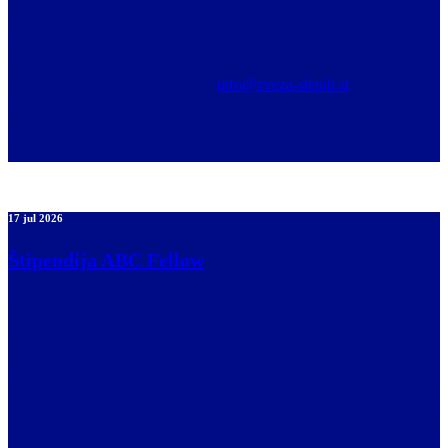
Delovne izkušnje:
5 let vodstvenih izkušenj
Vloge z življenjepisom (EUROPASS), dokazili o izpolnjevanju
zahtevanih pogojev in motivacijsko pismo, sprejemamo do:
27.7.2026
na elektronski naslov:
info@zveza-slepih.si
.
Na navedenem naslovu lahko dobite tudi več informacij.
Pri prijavi prosim navedite šifro razpisa
RD31176
.
17 jul 2026
Štipendija ABC Fellow
Posredujemo vam obvestilo, da je Svetovna organizacija za
intelektualno lastnino (WIPO) objavila razpis za 12-mesečno
štipendirano mesto
ABC Fellow
v okviru Konzorcija za dostopne
knjige – Accessible Books Consortium (ABC).
ABC si prizadeva povečati število knjig v dostopnih formatih, kot so
brajica, zvočne knjige, elektronska besedila in povečani tisk, ter
omogočiti njihovo uporabo slepim, slabovidnim in drugim osebam z
oviranostmi pri branju tiskanih besedil.