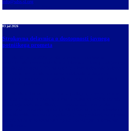
info@sdss-sl.org
051 428 201 (Denis Repa)
03 jul 2026
Strokovna delavnica o dostopnosti javnega
potniškega prometa
V torek, 30. junija 2026, je bila na pobudo Fakultete za
elektrotehniko izvedena strokovna delavnica o dostopnosti javnega
potniškega prometa (JPP), na kateri je v živo sodelovalo 6 slepih in
slabovidnih uporabnikov, 2 pa sta sodelovala na daljavo s
predhodno izpolnjenim vprašalnikom – ena od teh oseb je tudi
uporabnica psa vodiča.
Uporabniki so bili skrbno izbrani na podlagi njihove redne rabe
Javnega prometa in izkazanega znanja digitalnih veščin: uporabe
pametnega telefona, aplikacij … Posebna pozornost je bila
namenjena predstavitvi aplikacije BlindBus, ki je med udeleženci
vzbudila veliko zanimanja. Aplikacija je bila predstavljena v praksi,
udeleženci pa so se seznanili z njenim delovanjem in tehničnimi
značilnostmi.