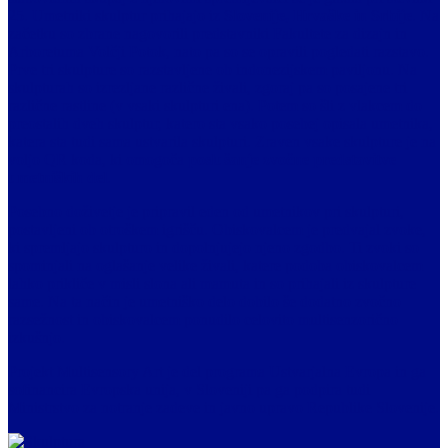
25. Umetniki skulptur prihajajo iz
Slovenije, Hrvaške in Srbije
. Na
začetku so zbrane nagovorili predstavniki Fakultete za dizajn in
Arboretuma Volčji Potok, nato pa so se opravili pogledati razstavo.
Prve tri skulpture so razstavljene ob indonezijskem paviljonu. Na
skulpturah so izrezljane različne živali, zgoraj pa so posajene tri
različne rastline (v vsaki skulpturi ena). Potem so šli z vlakcem do
preostalih dveh skulptur, katero sta vsako posebej opisala umetnika,
katera sta tudi sama ustvarila skulpturi. Zraven vsake skulpture je na
voljo QR koda, ki omogoča
poslušanje zvočne predstavitve
umetniških del
.
Posebno doživetje je pripravil eden od umetnikov pri skulpturi,
postavljeni ob otroškem igrišču. Obiskovalcem je predvajal zvoke,
ki spremljajo skulpturo in dopolnjujejo njeno zgodbo. Ti zvoki so
spominjali na oglašanje velike živali, katere podoba obiskovalcem
lahko prikliče v misli slona ali mamuta in so prihajali iz skulpture
same. Na ta način je umetniško delo dobilo še dodatno zvočno
razsežnost in obiskovalcem ponudilo celovito multisenzorično
izkušnjo.
Projekt Multisensory Art je del programa Ustvarjalna Evropa in ga
sofinancira Evropska unija, v Sloveniji pa ga podpira tudi
Ministrstvo za notranje zadeve in javno upravo Republike Slovenije.