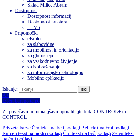
Sklad Milice Abram
Dostopnost
Dostopnost informacij
Dostopnost prostora
TTVS
Pripomočki
eBralec
za slabovidne
za mobilnost in orientacijo
za gluhoslepe
za vsakodnevno življenje
za izobraževanje
za informacijsko tehnologijo
Mobilne aplikacije
Iskanje:
A+
Izberi barvno temo
Za povečavo in pomanjšavo uporabljajte tipki CONTROL+ in
CONTROL-.
Privzete barve
Črn tekst na beli podlagi
Bel tekst na črni podlagi
Rumen tekst na modri podlagi
Črn tekst na bež podlagi
Zelen tekst
na črni podlagi