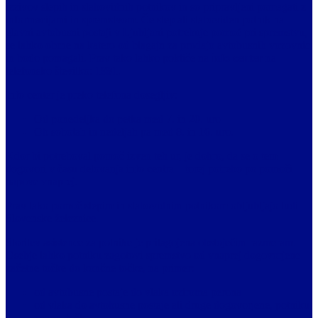
izzivov slepih in slabovidnih potnikov in so pripravljeni pomagati z
informacijami in spremstvom. Če slep ali slaboviden potnik na
glavni avtobusni postaji v Ljubljani potrebuje pomoč pri spremstvu,
se lahko obrne na katero od blagajn za prodajo avtobusnih vozovnic
in bodo pomagali. Prav tako lahko pokliče na
info center
na
telefonsko številko:
1991
.
Info center je preko telefona dosegljiv:
Od ponedeljka do petka med 7. in 20. uro
Ob sobotah in nedeljah pa med 8. in 16. uro.
Kdor bi potreboval pomoč izven teh ur, je dobro, da se o tem
dogovori v času delovanja info centra – torej potrebo po pomoči
napove vnaprej.
Prav tako pomoč slepim in slabovidnim potnikom obljubljajo tudi
Slovenske železnice.
Storitev asistence za potnike je prilagojena obstoječim razmeram.
Osebje lahko potniku zagotovi spremstvo od vnaprej dogovorjene
začetne točke do končne točke, na primer:
od avtobusne postaje do vlaka oziroma perona
od vlaka do avtobusne postaje ali druge dogovorjene, potniku
znane, točke.