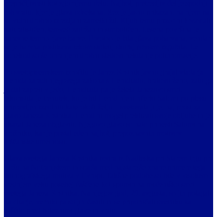
prepričljivosti kot zgornjemu delu. Najbolj pretresljiv del je spodnji
rob vratu, kjer je glava odsekana. Rez je jasno prikazan, na njem pa
so vidni drobno izrezljani zametki žil. Kljub temu prizor ni krvav ali
naturalističen, temveč zadržan in simboličen. Lesena površina je
naravne temno rjave barve. Prvotno je bila glava pobarvana, vendar
se je barvna poslikava tekom stoletij skoraj povsem izgubila. Le
ponekod so še ohranjeni drobni sledovi nekdanje polihromacije.
Po svetopisemskem izročilu je Janez Krstnik javno grajal vladarja
Heroda zaradi njegovega zakona s Herodiado, bratovo ženo, zato ga
je dal zapreti v ječo, Herodiada pa je želela Janezovo smrt.
Izkoristila je trenutek, ko je bil Herod njeni hčerki Salomi po plesu
pripravljen izpolniti katerokoli željo – svetovala ji je, naj prosi za
glavo Janeza Krstnika. Herod ni mogel preklicati svoje obljube in je
ukazal Janeza obglaviti. Njegovo glavo so nato prinesli Salomi na
krožniku, kar je postal eden najbolj prepoznavnih motivov
krščanske umetnosti.
Glava svetega Janeza Krstnika izvira iz Nadleska pri Starem trgu pri
Ložu na Notranjskem in spada med najstarejše znane primere tega
ikonografskega motiva v Evropi. Takšne podobe so bile v visokem
srednjem veku posebej čaščene kot spomin na mučeniško smrt
svetega Janeza Krstnika. Na njegov god, 29. avgusta, so jih polagali
na oltarje, verniki pa so jih častili in se priporočali svetniku za
zaščito pred boleznimi glave in vratu.