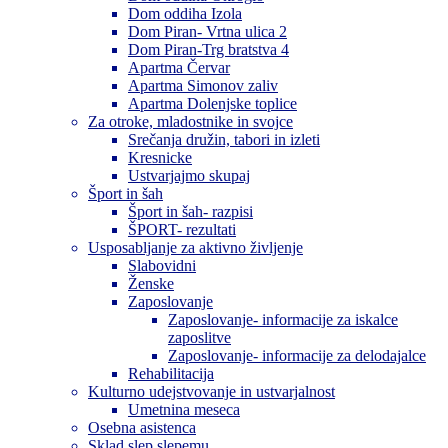
Dom oddiha Izola
Dom Piran- Vrtna ulica 2
Dom Piran-Trg bratstva 4
Apartma Červar
Apartma Simonov zaliv
Apartma Dolenjske toplice
Za otroke, mladostnike in svojce
Srečanja družin, tabori in izleti
Kresnicke
Ustvarjajmo skupaj
Šport in šah
Šport in šah- razpisi
ŠPORT- rezultati
Usposabljanje za aktivno življenje
Slabovidni
Ženske
Zaposlovanje
Zaposlovanje- informacije za iskalce
zaposlitve
Zaposlovanje- informacije za delodajalce
Rehabilitacija
Kulturno udejstvovanje in ustvarjalnost
Umetnina meseca
Osebna asistenca
Sklad slep slepemu