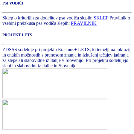
PSI VODIČI
Sklep o kriterijih za dodelitev psa vodiča slepih:
SKLEP
Pravilnik o
vsebini preizkusa psa vodiča slepih:
PRAVILNIK
PROJEKT LETS
ZDSSS sodeluje pri projektu Erasmus+ LETS, ki temelji na inkluziji
in enakih možnostih s prenosom znanja in izkušenj tečajev jadranja
za slepe ali slabovidne iz Italije v Slovenijo. Pri projektu sodelujejo
slepi in slabovidni iz Italije in Slovenije.