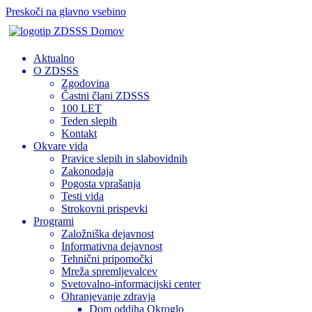
Preskoči na glavno vsebino
Domov
Aktualno
O ZDSSS
Zgodovina
Častni člani ZDSSS
100 LET
Teden slepih
Kontakt
Okvare vida
Pravice slepih in slabovidnih
Zakonodaja
Pogosta vprašanja
Testi vida
Strokovni prispevki
Programi
Založniška dejavnost
Informativna dejavnost
Tehnični pripomočki
Mreža spremljevalcev
Svetovalno-informacijski center
Ohranjevanje zdravja
Dom oddiha Okroglo