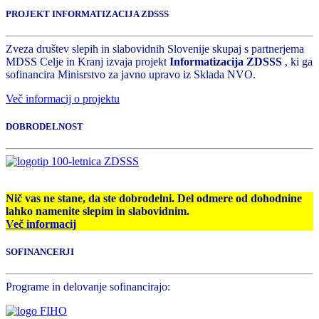
PROJEKT INFORMATIZACIJA ZDSSS
Zveza društev slepih in slabovidnih Slovenije skupaj s partnerjema
MDSS Celje in Kranj izvaja projekt
Informatizacija ZDSSS
, ki ga
sofinancira Minisrstvo za javno upravo iz Sklada NVO.
Več informacij o projektu
DOBRODELNOST
Nič vas ne stane, da ste dobrodelni. Del odmere od dohodnine
lahko namenite slepim in slabovidnim.
Več informacij
SOFINANCERJI
Programe in delovanje sofinancirajo: