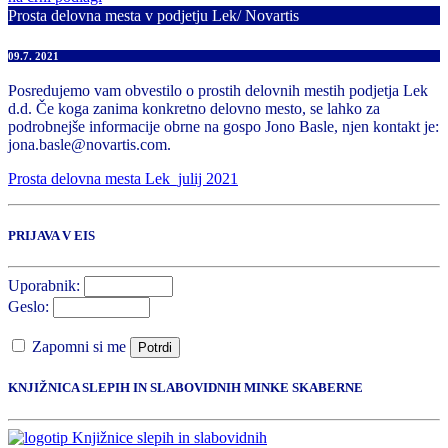
Prosta delovna mesta v podjetju Lek/ Novartis
09.7. 2021
Posredujemo vam obvestilo o prostih delovnih mestih podjetja Lek
d.d. Če koga zanima konkretno delovno mesto, se lahko za
podrobnejše informacije obrne na gospo Jono Basle, njen kontakt je:
jona.basle@novartis.com.
Prosta delovna mesta Lek_julij 2021
PRIJAVA V EIS
Uporabnik:
Geslo:
Zapomni si me
Potrdi
KNJIŽNICA SLEPIH IN SLABOVIDNIH MINKE SKABERNE