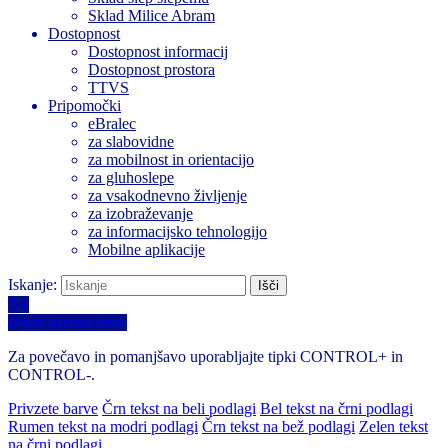
Sklad Milice Abram
Dostopnost
Dostopnost informacij
Dostopnost prostora
TTVS
Pripomočki
eBralec
za slabovidne
za mobilnost in orientacijo
za gluhoslepe
za vsakodnevno življenje
za izobraževanje
za informacijsko tehnologijo
Mobilne aplikacije
Iskanje:
A+
Izberi barvno temo
Za povečavo in pomanjšavo uporabljajte tipki CONTROL+ in
CONTROL-.
Privzete barve
Črn tekst na beli podlagi
Bel tekst na črni podlagi
Rumen tekst na modri podlagi
Črn tekst na bež podlagi
Zelen tekst
na črni podlagi